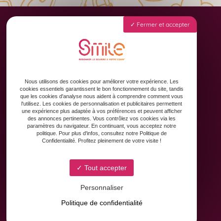
Fermer et accepter
Accueil
Animation des réseaux sociaux
Formation & Accompagnement
Nous utilisons des cookies pour améliorer votre expérience. Les
Graphisme & Design
cookies essentiels garantissent le bon fonctionnement du site, tandis
Copywriting
que les cookies d'analyse nous aident à comprendre comment vous
l'utilisez. Les cookies de personnalisation et publicitaires permettent
Contact
une expérience plus adaptée à vos préférences et peuvent afficher
des annonces pertinentes. Vous contrôlez vos cookies via les
paramètres du navigateur. En continuant, vous acceptez notre
politique. Pour plus d'infos, consultez notre Politique de
Confidentialité. Profitez pleinement de votre visite !
Tout accepter
Personnaliser
8 Avenue Yves Brunaud
Politique de confidentialité
31880 Colomiers