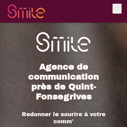
Skip
to
content
Agence de
communication
près de Quint-
Fonsegrives
Redonner le sourire à votre
comm'