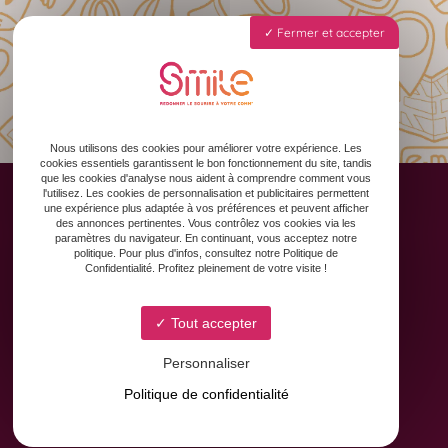
Fermer et accepter
Nous utilisons des cookies pour améliorer votre expérience. Les
cookies essentiels garantissent le bon fonctionnement du site, tandis
que les cookies d'analyse nous aident à comprendre comment vous
l'utilisez. Les cookies de personnalisation et publicitaires permettent
une expérience plus adaptée à vos préférences et peuvent afficher
des annonces pertinentes. Vous contrôlez vos cookies via les
paramètres du navigateur. En continuant, vous acceptez notre
Accueil
politique. Pour plus d'infos, consultez notre Politique de
Confidentialité. Profitez pleinement de votre visite !
Animation des réseaux sociaux
Formation & Accompagnement
Graphisme & Design
Tout accepter
Copywriting
Personnaliser
Contact
Politique de confidentialité