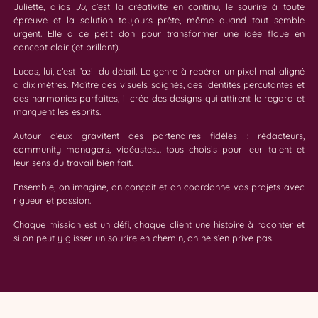
Juliette, alias
Ju
, c’est la créativité en continu, le sourire à toute
épreuve et la solution toujours prête, même quand tout semble
urgent. Elle a ce petit don pour transformer une idée floue en
concept clair (et brillant).
Lucas, lui, c’est l’œil du détail. Le genre à repérer un pixel mal aligné
à dix mètres. Maître des visuels soignés, des identités percutantes et
des harmonies parfaites, il crée des designs qui attirent le regard et
marquent les esprits.
Autour d’eux gravitent des partenaires fidèles : rédacteurs,
community managers, vidéastes… tous choisis pour leur talent et
leur sens du travail bien fait.
Ensemble, on imagine, on conçoit et on coordonne vos projets avec
rigueur et passion.
Chaque mission est un défi, chaque client une histoire à raconter et
si on peut y glisser un sourire en chemin, on ne s’en prive pas.
Juliette
Nicolas
Maëlle
Lucas