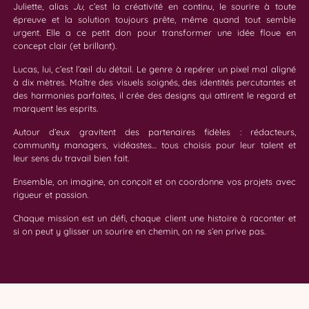
Juliette, alias
Ju
, c’est la créativité en continu, le sourire à toute
épreuve et la solution toujours prête, même quand tout semble
urgent. Elle a ce petit don pour transformer une idée floue en
concept clair (et brillant).
Lucas, lui, c’est l’œil du détail. Le genre à repérer un pixel mal aligné
à dix mètres. Maître des visuels soignés, des identités percutantes et
des harmonies parfaites, il crée des designs qui attirent le regard et
marquent les esprits.
Autour d’eux gravitent des partenaires fidèles : rédacteurs,
community managers, vidéastes… tous choisis pour leur talent et
leur sens du travail bien fait.
Ensemble, on imagine, on conçoit et on coordonne vos projets avec
rigueur et passion.
Chaque mission est un défi, chaque client une histoire à raconter et
si on peut y glisser un sourire en chemin, on ne s’en prive pas.
Juliette
Nicolas
Maëlle
Lucas