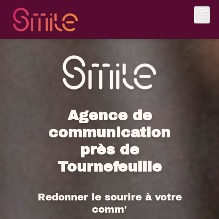
Skip
to
content
Agence de
communication
près de
Tournefeuille
Redonner le sourire à votre
comm'