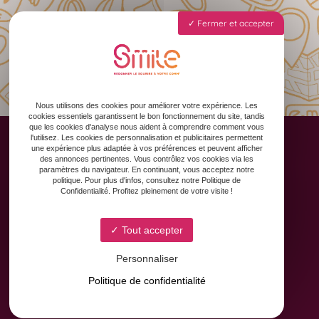
Fermer et accepter
Nous utilisons des cookies pour améliorer votre expérience. Les
cookies essentiels garantissent le bon fonctionnement du site, tandis
que les cookies d'analyse nous aident à comprendre comment vous
l'utilisez. Les cookies de personnalisation et publicitaires permettent
une expérience plus adaptée à vos préférences et peuvent afficher
des annonces pertinentes. Vous contrôlez vos cookies via les
paramètres du navigateur. En continuant, vous acceptez notre
Accueil
politique. Pour plus d'infos, consultez notre Politique de
Confidentialité. Profitez pleinement de votre visite !
Animation des réseaux sociaux
Formation & Accompagnement
Graphisme & Design
Tout accepter
Copywriting
Personnaliser
Contact
Politique de confidentialité