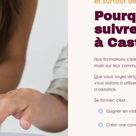
et surtout d
Pourq
suivr
à Cas
Nos formations s’adr
main sur leur commun
Que vous soyez diri
vous aidons à utilis
croissance.
Se former, c’est :
Gagner en visibi
Créer une co