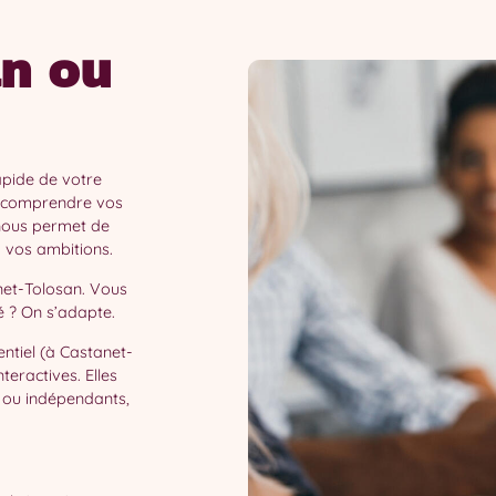
n ou
pide de votre
r comprendre vos
 nous permet de
à vos ambitions.
net-Tolosan. Vous
 ? On s’adapte.
ntiel (à Castanet-
teractives. Elles
 ou indépendants,