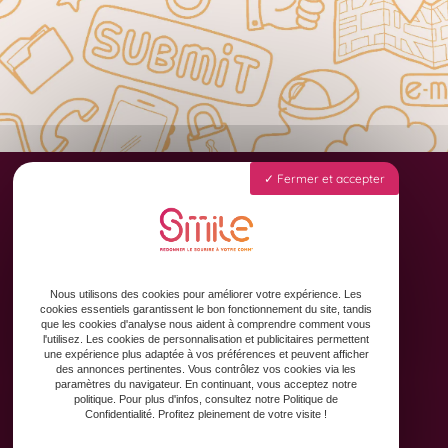
Fermer et accepter
Accueil
Animation des réseaux sociaux
Formation & Accompagnement
Nous utilisons des cookies pour améliorer votre expérience. Les
cookies essentiels garantissent le bon fonctionnement du site, tandis
Graphisme & Design
que les cookies d'analyse nous aident à comprendre comment vous
Copywriting
l'utilisez. Les cookies de personnalisation et publicitaires permettent
une expérience plus adaptée à vos préférences et peuvent afficher
Contact
des annonces pertinentes. Vous contrôlez vos cookies via les
paramètres du navigateur. En continuant, vous acceptez notre
politique. Pour plus d'infos, consultez notre Politique de
Confidentialité. Profitez pleinement de votre visite !