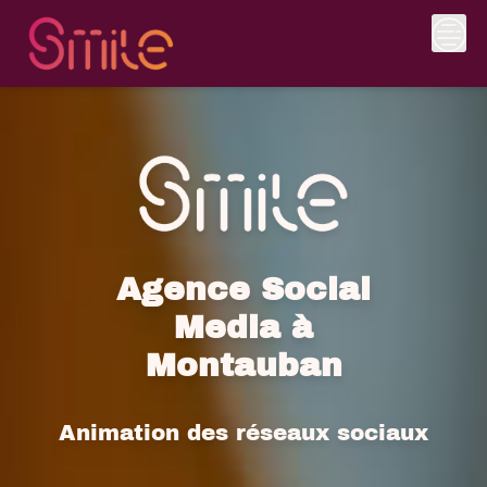
Skip
to
content
Agence Social
Media à
Montauban
Animation des réseaux sociaux