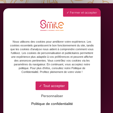
Fermer et accepter
Accueil
Animation des réseaux sociaux
Formation & Accompagnement
Nous utilisons des cookies pour améliorer votre expérience. Les
Graphisme & Design
cookies essentiels garantissent le bon fonctionnement du site, tandis
Copywriting
que les cookies d'analyse nous aident à comprendre comment vous
l'utilisez. Les cookies de personnalisation et publicitaires permettent
Contact
une expérience plus adaptée à vos préférences et peuvent afficher
des annonces pertinentes. Vous contrôlez vos cookies via les
paramètres du navigateur. En continuant, vous acceptez notre
politique. Pour plus d'infos, consultez notre Politique de
Confidentialité. Profitez pleinement de votre visite !
Tout accepter
Personnaliser
8 Avenue Yves Brunaud
Politique de confidentialité
31880 Colomiers