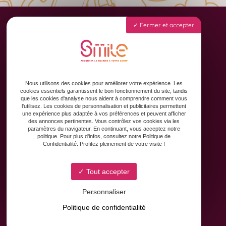
Fermer et accepter
Accueil
Animation des réseaux sociaux
Formation & Accompagnement
Nous utilisons des cookies pour améliorer votre expérience. Les
Graphisme & Design
cookies essentiels garantissent le bon fonctionnement du site, tandis
Copywriting
que les cookies d'analyse nous aident à comprendre comment vous
l'utilisez. Les cookies de personnalisation et publicitaires permettent
Contact
une expérience plus adaptée à vos préférences et peuvent afficher
des annonces pertinentes. Vous contrôlez vos cookies via les
paramètres du navigateur. En continuant, vous acceptez notre
politique. Pour plus d'infos, consultez notre Politique de
Confidentialité. Profitez pleinement de votre visite !
Tout accepter
Personnaliser
8 Avenue Yves Brunaud
Politique de confidentialité
31880 Colomiers