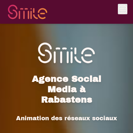
Skip
to
content
Agence Social
Media à
Rabastens
Animation des réseaux sociaux