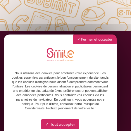
Fermer et accepter
Accueil
Animation des réseaux sociaux
Formation & Accompagnement
Nous utilisons des cookies pour améliorer votre expérience. Les
Graphisme & Design
cookies essentiels garantissent le bon fonctionnement du site, tandis
que les cookies d'analyse nous aident à comprendre comment vous
Copywriting
l'utilisez. Les cookies de personnalisation et publicitaires permettent
une expérience plus adaptée à vos préférences et peuvent afficher
Contact
des annonces pertinentes. Vous contrôlez vos cookies via les
paramètres du navigateur. En continuant, vous acceptez notre
politique. Pour plus d'infos, consultez notre Politique de
Confidentialité. Profitez pleinement de votre visite !
Tout accepter