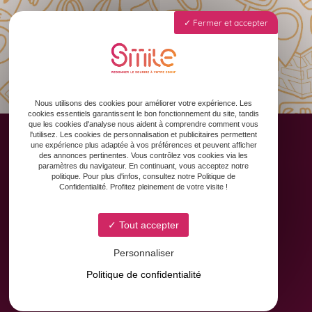
Fermer et accepter
Nous utilisons des cookies pour améliorer votre expérience. Les
cookies essentiels garantissent le bon fonctionnement du site, tandis
que les cookies d'analyse nous aident à comprendre comment vous
l'utilisez. Les cookies de personnalisation et publicitaires permettent
une expérience plus adaptée à vos préférences et peuvent afficher
des annonces pertinentes. Vous contrôlez vos cookies via les
paramètres du navigateur. En continuant, vous acceptez notre
Accueil
politique. Pour plus d'infos, consultez notre Politique de
Confidentialité. Profitez pleinement de votre visite !
Animation des réseaux sociaux
Formation & Accompagnement
Graphisme & Design
Tout accepter
Copywriting
Personnaliser
Contact
Politique de confidentialité