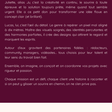
Juliette, alias
Ju
, c’est la créativité en continu, le sourire à toute
épreuve et la solution toujours prête, même quand tout semble
urgent. Elle a ce petit don pour transformer une idée floue en
concept clair (et brillant).
Lucas, lui, c’est l’œil du détail. Le genre à repérer un pixel mal aligné
à dix mètres. Maître des visuels soignés, des identités percutantes et
des harmonies parfaites, il crée des designs qui attirent le regard et
marquent les esprits.
Autour d’eux gravitent des partenaires fidèles : rédacteurs,
community managers, vidéastes… tous choisis pour leur talent et
leur sens du travail bien fait.
Ensemble, on imagine, on conçoit et on coordonne vos projets avec
rigueur et passion.
Chaque mission est un défi, chaque client une histoire à raconter et
si on peut y glisser un sourire en chemin, on ne s’en prive pas.
Juliette
Nicolas
Maëlle
Lucas