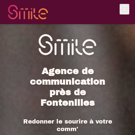
Skip
to
content
Agence de
communication
près de
Fontenilles
Redonner le sourire à votre
comm'