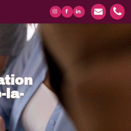
tion
-la-