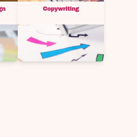
gn
Copywriting