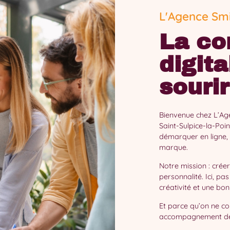
L'Agence Smi
La co
digita
souri
Bienvenue chez L’Ag
Saint-Sulpice-la-Poi
démarquer en ligne, à
marque.
Notre mission : créer
personnalité. Ici, pa
créativité et une bo
Et parce qu’on ne co
accompagnement dém