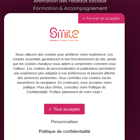
Animation des réseaux sociaux
Formation & Accompagnement
Graphisme & Design
Fermer et accepter
Copywriting
Contact
Nous utilisons des cookies pour améliorer votre expérience. Les
cookies essentiels garantissent le bon fonctionnement du site, tandis
que les cookies d'analyse nous aident à comprendre comment vous
l'utilisez. Les cookies de personnalisation et publicitaires permettent
une expérience plus adaptée à vos préférences et peuvent afficher
des annonces pertinentes. Vous contrôlez vos cookies via les
paramètres du navigateur. En continuant, vous acceptez notre
politique. Pour plus d'infos, consultez notre Politique de
8 Avenue Yves Brunaud
Confidentialité. Profitez pleinement de votre visite !
31880 Colomiers
Tout accepter
Personnaliser
Du Lundi au Vendredi
Politique de confidentialité
De 9h à 18h