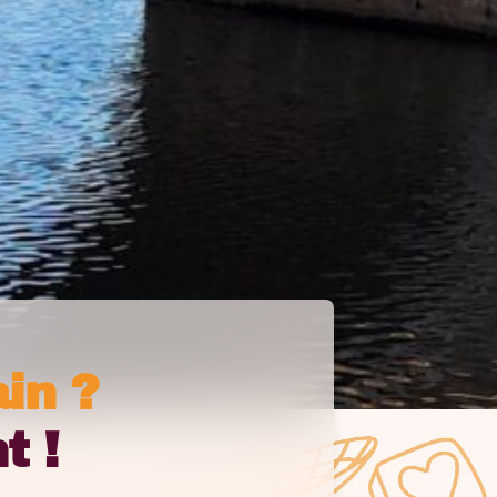
in ?
t !