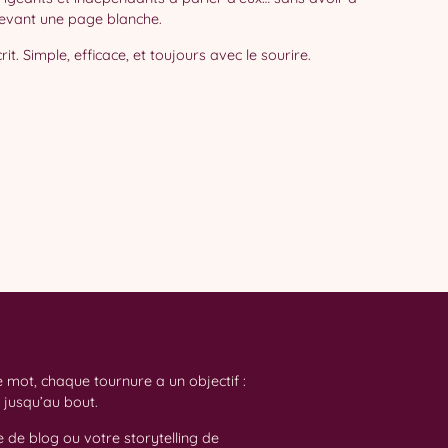
evant une page blanche.
it. Simple, efficace, et toujours avec le sourire.
e mot, chaque tournure a un objectif :
 jusqu’au bout.
e de blog ou votre storytelling de