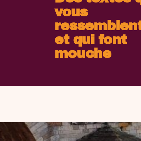
vous
ressemblent
et qui font
mouche