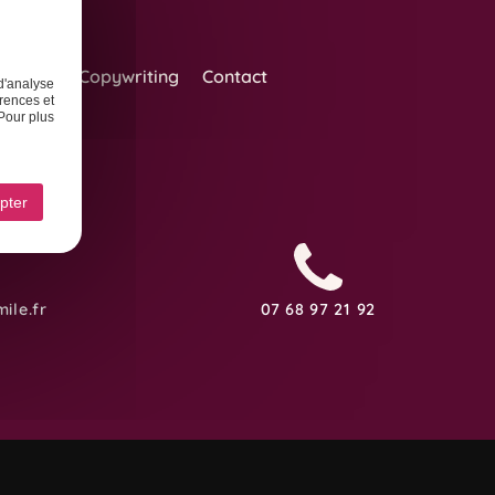
Design
Copywriting
Contact
d'analyse
rences et
Pour plus
pter
ile.fr
07 68 97 21 92