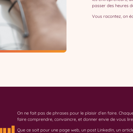
passer des heures d
Vous racontez, on écr
On ne fait pas de phrases pour le plaisir d’en faire. Chaqu
faire comprendre, convaincre, et donner envie de vous lire
qui
Que ce soit pour une page web, un post LinkedIn, un articl