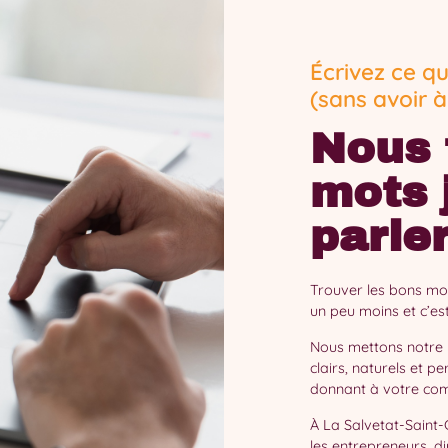
Écrivez ce q
(sans avoir à 
Nous 
mots 
parle
Trouver les bons mot
un peu moins et c’est
Nous mettons notre 
clairs, naturels et p
donnant à votre commu
À La Salvetat-Saint-G
les entrepreneurs, d