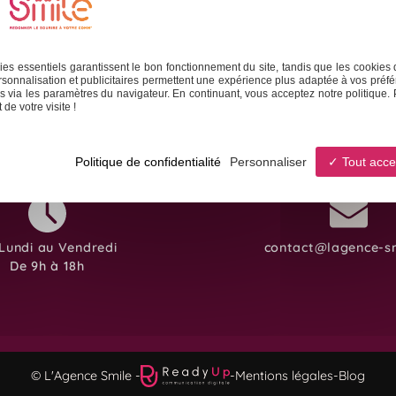
 sociaux
Formation & Accompagnement
Graphisme & 
es essentiels garantissent le bon fonctionnement du site, tandis que les cookies 
sonnalisation et publicitaires permettent une expérience plus adaptée à vos préfé
 via les paramètres du navigateur. En continuant, vous acceptez notre politique. 
de votre visite !
Politique de confidentialité
Personnaliser
Tout acce
Lundi au Vendredi
contact@lagence-sm
De 9h à 18h
© L'Agence Smile -
-
Mentions légales
-
Blog