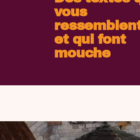
vous
ressemblent
et qui font
mouche