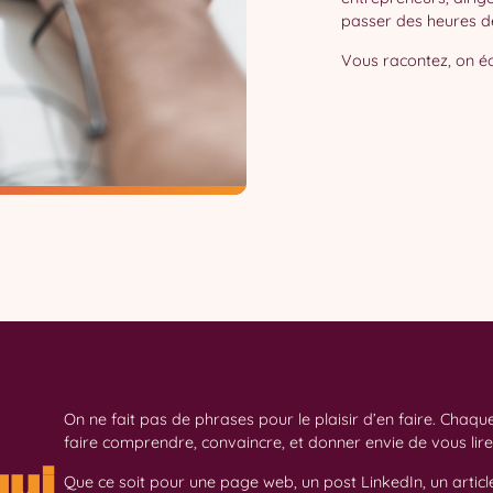
passer des heures d
Vous racontez, on écr
On ne fait pas de phrases pour le plaisir d’en faire. Chaqu
faire comprendre, convaincre, et donner envie de vous lire
qui
Que ce soit pour une page web, un post LinkedIn, un articl