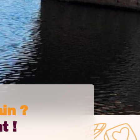
in ?
t !