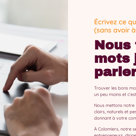
Écrivez ce q
(sans avoir à 
Nous 
mots 
parle
Trouver les bons mot
un peu moins et c’est
Nous mettons notre 
clairs, naturels et p
donnant à votre commu
À Colomiers, notre s
entrepreneurs, dirig