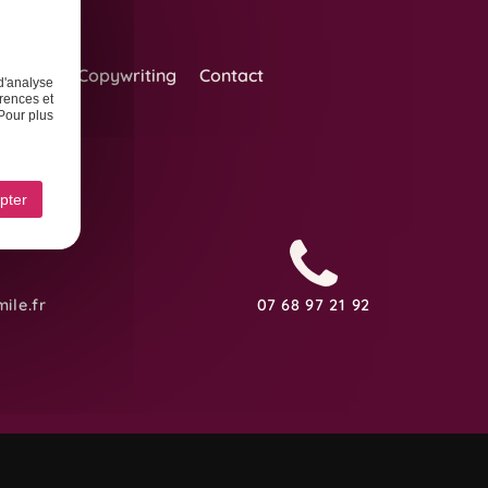
Design
Copywriting
Contact
d'analyse
rences et
Pour plus
pter
ile.fr
07 68 97 21 92