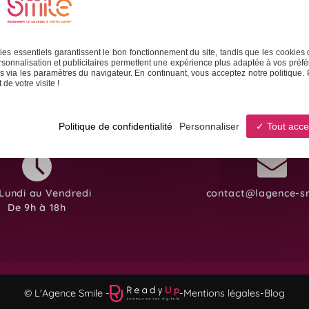
 sociaux
Formation & Accompagnement
Graphisme & 
es essentiels garantissent le bon fonctionnement du site, tandis que les cookies 
sonnalisation et publicitaires permettent une expérience plus adaptée à vos préfé
 via les paramètres du navigateur. En continuant, vous acceptez notre politique. 
de votre visite !
Politique de confidentialité
Personnaliser
Tout acce
Lundi au Vendredi
contact@lagence-sm
De 9h à 18h
© L'Agence Smile -
-
Mentions légales
-
Blog