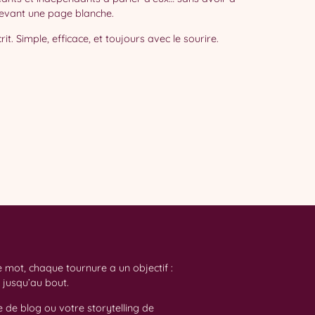
evant une page blanche.
it. Simple, efficace, et toujours avec le sourire.
e mot, chaque tournure a un objectif :
 jusqu’au bout.
e de blog ou votre storytelling de