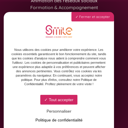
Animation des réseaux sociaux
Formation & Accompagnement
Graphisme & Design
Fermer et accepter
Copywriting
Contact
Nous utilisons des cookies pour améliorer votre expérience. Les
cookies essentiels garantissent le bon fonctionnement du site, tandis
que les cookies d'analyse nous aident à comprendre comment vous
l'utilisez. Les cookies de personnalisation et publicitaires permettent
une expérience plus adaptée à vos préférences et peuvent afficher
des annonces pertinentes. Vous contrôlez vos cookies via les
paramètres du navigateur. En continuant, vous acceptez notre
politique. Pour plus d'infos, consultez notre Politique de
8 Avenue Yves Brunaud
Confidentialité. Profitez pleinement de votre visite !
31880 Colomiers
Tout accepter
Personnaliser
Du Lundi au Vendredi
Politique de confidentialité
De 9h à 18h