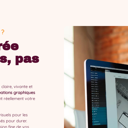
 ?
rée
es, pas
claire, vivante et
ations graphiques
nt réellement votre
isuels pour les
és pour durer.
ion fine de vos