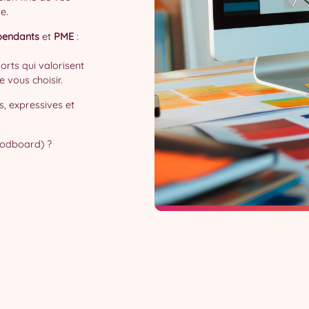
e.
pendants
et
PME
:
orts qui valorisent
e vous choisir.
s, expressives et
moodboard) ?