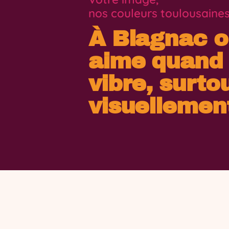
nos couleurs toulousaine
À Blagnac 
aime quand
vibre, surto
visuellemen