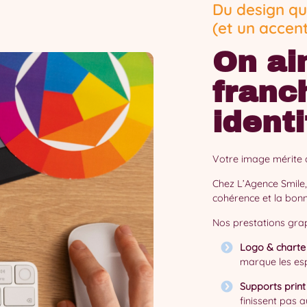
Du design qu
(et un accen
On ai
franc
ident
Votre image mérite d
Chez L’Agence Smile, 
cohérence et la bo
Nos prestations grap
Logo & charte
marque les esp
Supports print
finissent pas a