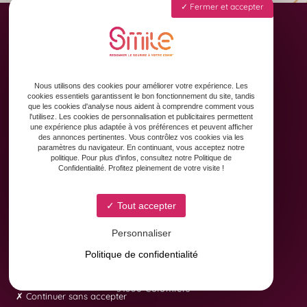
Fermer et accepter
Accueil
Animation des réseaux sociaux
Nous utilisons des cookies pour améliorer votre expérience. Les
Formation & Accompagnement
cookies essentiels garantissent le bon fonctionnement du site, tandis
que les cookies d'analyse nous aident à comprendre comment vous
Graphisme & Design
l'utilisez. Les cookies de personnalisation et publicitaires permettent
une expérience plus adaptée à vos préférences et peuvent afficher
Copywriting
des annonces pertinentes. Vous contrôlez vos cookies via les
Contact
paramètres du navigateur. En continuant, vous acceptez notre
politique. Pour plus d'infos, consultez notre Politique de
Confidentialité. Profitez pleinement de votre visite !
Tout accepter
Personnaliser
Politique de confidentialité
8 Avenue Yves Brunaud
31880 Colomiers
Continuer sans accepter