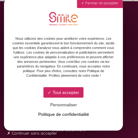
Fermer et accepter
Accueil
Animation des réseaux sociaux
Nous utilisons des cookies pour améliorer votre expérience. Les
Formation & Accompagnement
cookies essentiels garantissent le bon fonctionnement du site, tandis
que les cookies d'analyse nous aident à comprendre comment vous
Graphisme & Design
l'utilisez. Les cookies de personnalisation et publicitaires permettent
une expérience plus adaptée à vos préférences et peuvent afficher
Copywriting
des annonces pertinentes. Vous contrôlez vos cookies via les
Contact
paramètres du navigateur. En continuant, vous acceptez notre
politique. Pour plus d'infos, consultez notre Politique de
Confidentialité. Profitez pleinement de votre visite !
Tout accepter
Personnaliser
Politique de confidentialité
8 Avenue Yves Brunaud
31880 Colomiers
Continuer sans accepter