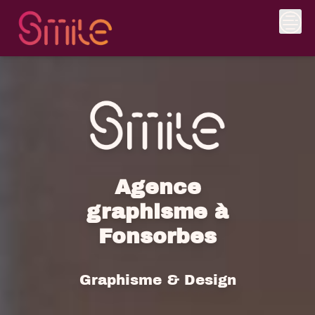
Skip
to
content
Agence
graphisme à
Fonsorbes
Graphisme & Design