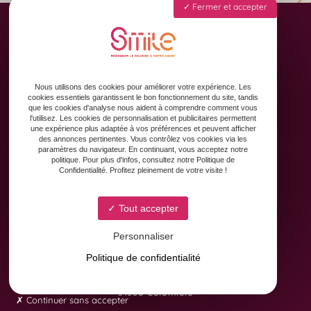
Fermer et accepter
Accueil
Animation des réseaux sociaux
Nous utilisons des cookies pour améliorer votre expérience. Les
Formation & Accompagnement
cookies essentiels garantissent le bon fonctionnement du site, tandis
que les cookies d'analyse nous aident à comprendre comment vous
Graphisme & Design
l'utilisez. Les cookies de personnalisation et publicitaires permettent
une expérience plus adaptée à vos préférences et peuvent afficher
Copywriting
des annonces pertinentes. Vous contrôlez vos cookies via les
Contact
paramètres du navigateur. En continuant, vous acceptez notre
politique. Pour plus d'infos, consultez notre Politique de
Confidentialité. Profitez pleinement de votre visite !
Tout accepter
Personnaliser
Politique de confidentialité
8 Avenue Yves Brunaud
31880 Colomiers
Continuer sans accepter