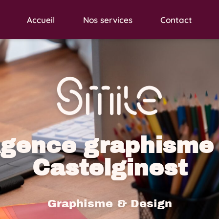
Accueil
Nos services
Contact
gence graphisme
Castelginest
Graphisme & Design