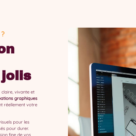
 ?
on
jolis
claire, vivante et
ations graphiques
nt réellement votre
isuels pour les
és pour durer.
ion fine de vos