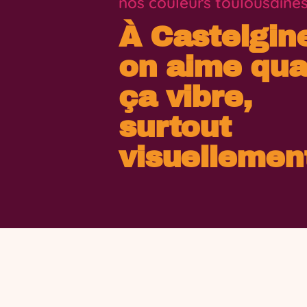
nos couleurs toulousaine
À Castelgin
on aime qu
ça vibre,
surtout
visuellemen