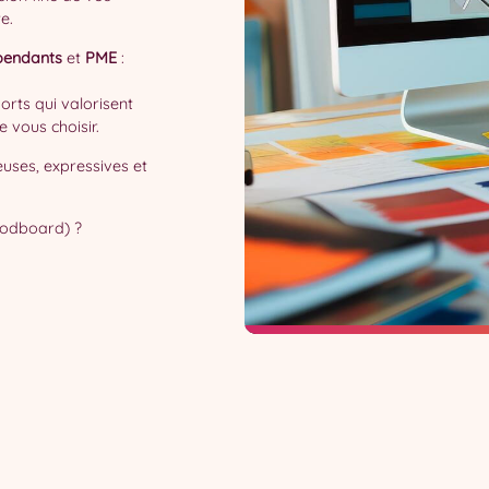
e.
pendants
et
PME
:
orts qui valorisent
e vous choisir.
reuses, expressives et
moodboard) ?