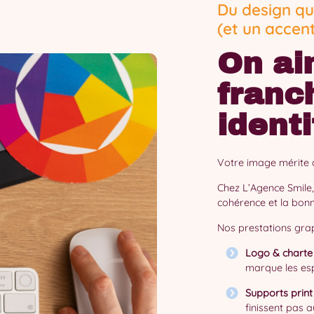
Du design qu
(et un accen
On ai
franc
ident
Votre image mérite d
Chez L’Agence Smile, 
cohérence et la bon
Nos prestations grap
Logo & charte
marque les esp
Supports print
finissent pas a